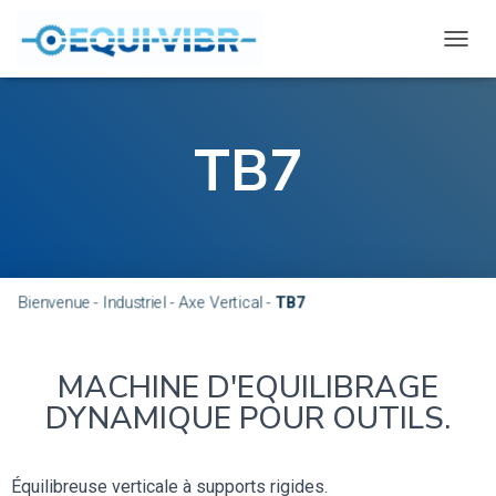
D
É
P
L
I
TB7
E
R
L
A
N
A
V
Bienvenue
-
Industriel
-
Axe Vertical
-
TB7
I
G
A
T
MACHINE D'EQUILIBRAGE
I
DYNAMIQUE POUR OUTILS.
O
N
Équilibreuse verticale à supports rigides.